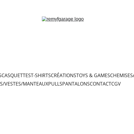
S
CASQUETTES
T-SHIRTS
CRÉATIONS
TOYS & GAMES
CHEMISES
S/VESTES/MANTEAUX
PULLS
PANTALONS
CONTACT
CGV