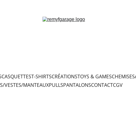
S
CASQUETTES
T-SHIRTS
CRÉATIONS
TOYS & GAMES
CHEMISES
S/VESTES/MANTEAUX
PULLS
PANTALONS
CONTACT
CGV